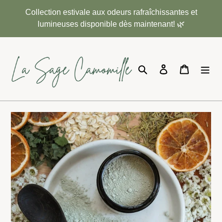
Passer
Collection estivale aux odeurs rafraîchissantes et
au
lumineuses disponible dès maintenant! 🌿
contenu
Rechercher
Se connecter
Panier