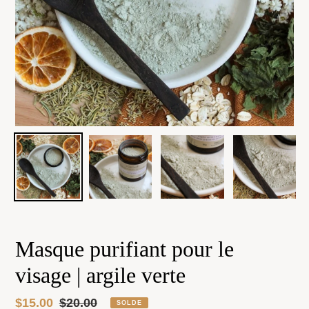
Masque purifiant pour le
visage | argile verte
Prix
$15.00
Prix
$20.00
SOLDE