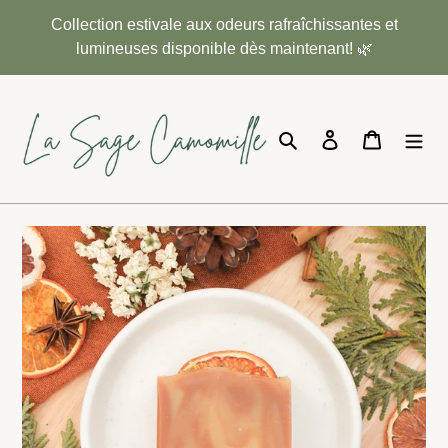
Passer
Collection estivale aux odeurs rafraîchissantes et
au
lumineuses disponible dès maintenant! 🌿
contenu
Rechercher
Se connecter
Panier