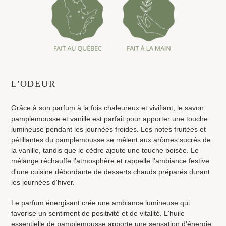
Ajout
d'un
L'ODEUR
produit
à
Grâce à son parfum à la fois chaleureux et vivifiant, le savon
votre
pamplemousse et vanille est parfait pour apporter une touche
panier
lumineuse pendant les journées froides. Les notes fruitées et
pétillantes du pamplemousse se mêlent aux arômes sucrés de
la vanille, tandis que le cèdre ajoute une touche boisée. Le
mélange réchauffe l’atmosphère et rappelle l'ambiance festive
d'une cuisine débordante de desserts chauds préparés durant
les journées d'hiver.
Le parfum énergisant crée une ambiance lumineuse qui
favorise un sentiment de positivité et de vitalité. L'
huile
essentielle de pamplemousse apporte une sensation d'énergie