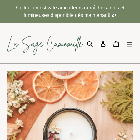
Passer
Collection estivale aux odeurs rafraîchissantes et
au
lumineuses disponible dès maintenant! 🌿
contenu
Rechercher
Se connecter
Panier