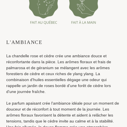
Ajout
d'un
L'AMBIANCE
produit
à
La chandelle rose et cèdre crée une ambiance douce et
votre
réconfortante dans la pièce. Les arômes floraux et frais de
panier
palmarosa et de géranium se mélangent avec les arômes
forestiers de cèdre et ceux riches de ylang ylang. La
combinaison d'huiles essentielles dégage une odeur qui
rappelle un jardin de roses bordé d'une forêt de cèdre lors
d'une journée fraîche.
Le parfum apaisant crée l'ambiance idéale pour un moment de
douceur et de réconfort à tout moment de la journée. Les
arômes floraux favorisent la détente et aident à relâcher les
tensions, tandis que le cèdre invite au calme et à la stabilité.
Une fois allumée, la douce flamme crée une atmosphère