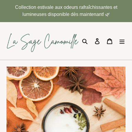
Passer
Collection estivale aux odeurs rafraîchissantes et
au
lumineuses disponible dès maintenant! 🌿
contenu
Rechercher
Se connecter
Panier