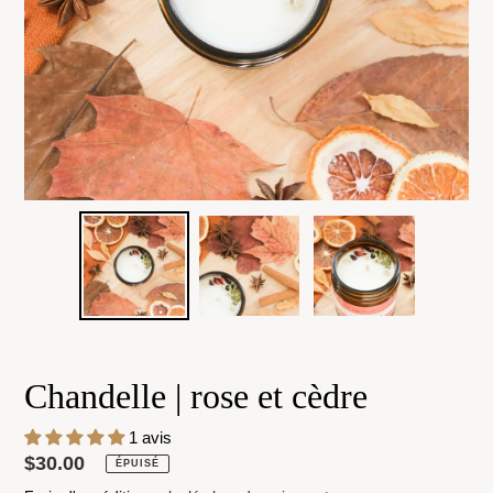
Chandelle | rose et cèdre
1 avis
Prix
$30.00
ÉPUISÉ
normal