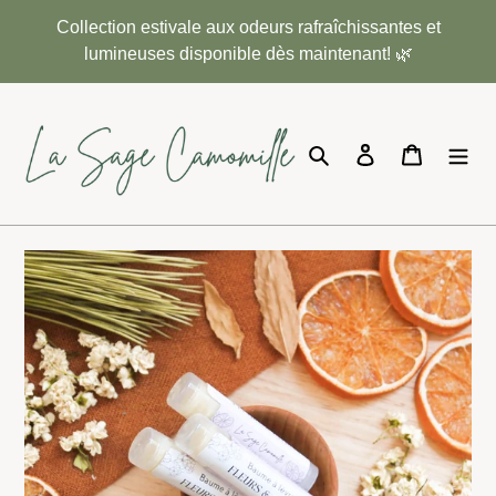
Passer
Collection estivale aux odeurs rafraîchissantes et
au
lumineuses disponible dès maintenant! 🌿
contenu
Rechercher
Se connecter
Panier