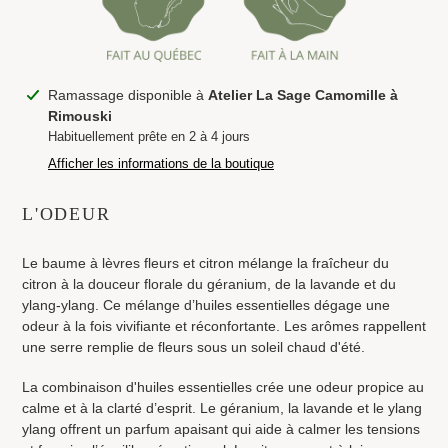
Ajout
Ramassage disponible à
Atelier La Sage Camomille à
d'un
Rimouski
produit
Habituellement prête en 2 à 4 jours
à
Afficher les informations de la boutique
votre
panier
L'ODEUR
Le baume à lèvres fleurs et citron mélange la fraîcheur du
citron à la douceur florale du géranium, de la lavande et du
ylang-ylang. Ce mélange d’huiles essentielles dégage une
odeur à la fois vivifiante et réconfortante. Les arômes rappellent
une serre remplie de fleurs sous un soleil chaud d'été.
La combinaison d'huiles essentielles crée une odeur propice au
calme et à la clarté d’esprit. Le géranium, la lavande et le ylang
ylang offrent un parfum apaisant qui aide à calmer les tensions